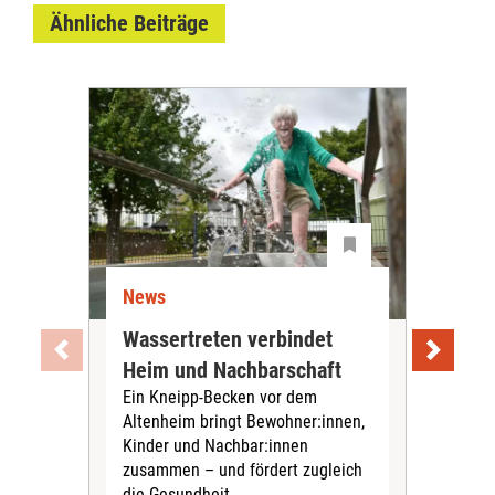
Ähnliche Beiträge
News
Ne
Wassertreten verbindet
Pfl
Heim und Nachbarschaft
Jug
Ein Kneipp-Becken vor dem
mit
Altenheim bringt Bewohner:innen,
In d
Kinder und Nachbar:innen
in F
zusammen – und fördert zugleich
Bew
die Gesundheit.