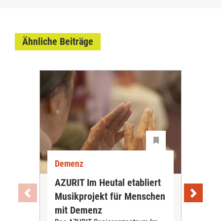
Ähnliche Beiträge
Demenz
De
AZURIT Im Heutal etabliert
Akt
Musikprojekt für Menschen
Exp
mit Demenz
De