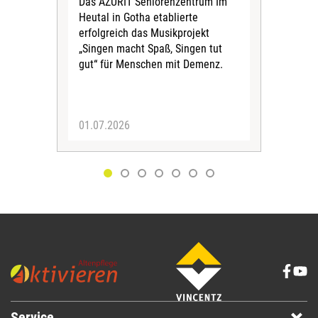
Das AZURIT Seniorenzentrum Im
vor
Heutal in Gotha etablierte
Das 
erfolgreich das Musikprojekt
aktu
„Singen macht Spaß, Singen tut
zur
gut“ für Menschen mit Demenz.
am 
info
01.07.2026
30.
Service