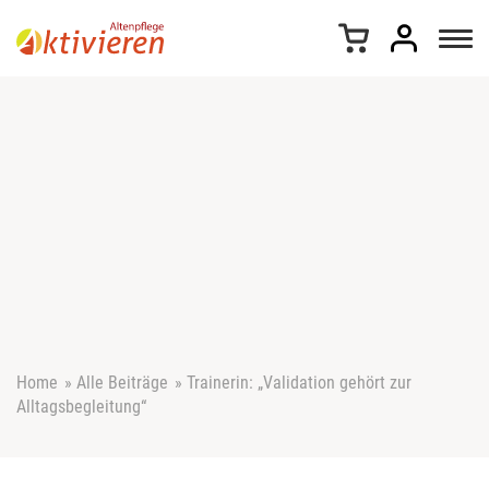
Z
u
m
I
n
h
a
l
t
s
p
r
i
n
g
e
Home
»
Alle Beiträge
»
Trainerin: „Validation gehört zur
n
Alltagsbegleitung“