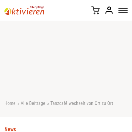
Z
u
m
I
n
h
a
l
t
s
p
r
i
n
g
e
Home
»
Alle Beiträge
»
Tanzcafé wechselt von Ort zu Ort
n
News