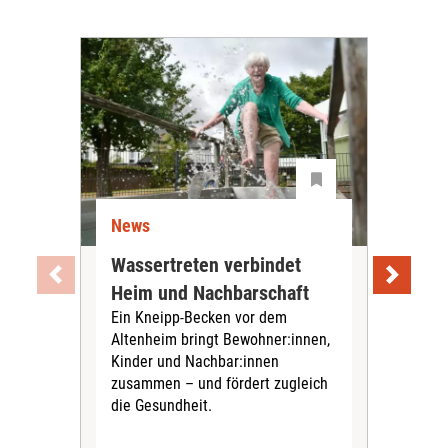
News
Ne
Wassertreten verbindet
Pfl
Heim und Nachbarschaft
Jug
Ein Kneipp-Becken vor dem
mit
Altenheim bringt Bewohner:innen,
In d
Kinder und Nachbar:innen
in F
zusammen – und fördert zugleich
Bew
die Gesundheit.
Jug
Spra