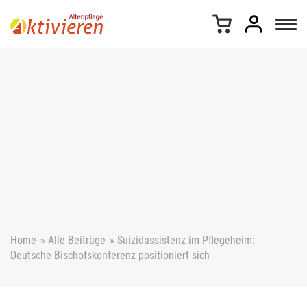
Z
u
m
I
n
h
a
l
t
s
p
r
i
n
g
e
Home
»
Alle Beiträge
»
Suizidassistenz im Pflegeheim:
n
Deutsche Bischofskonferenz positioniert sich