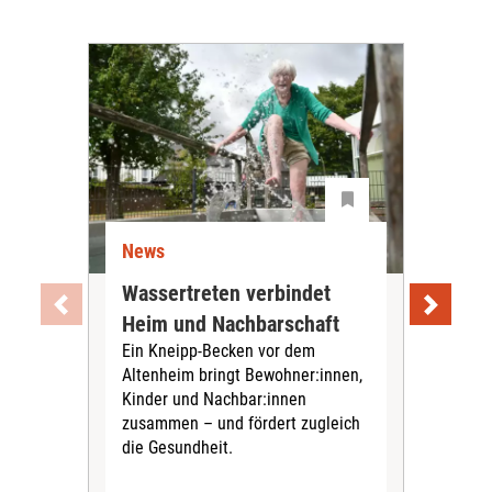
News
Ne
Wassertreten verbindet
Pfl
Heim und Nachbarschaft
Jug
Ein Kneipp-Becken vor dem
mit
Altenheim bringt Bewohner:innen,
In d
Kinder und Nachbar:innen
in F
zusammen – und fördert zugleich
Bew
die Gesundheit.
Jug
Spra