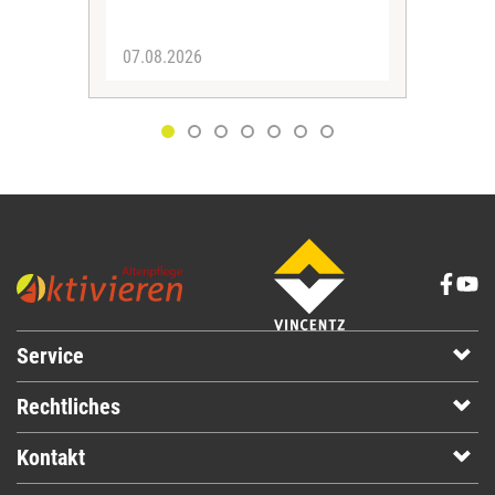
zus
07.08.2026
06.
Service
Rechtliches
Kontakt