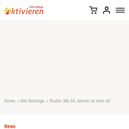
Z
u
m
I
n
h
a
l
t
s
p
r
i
n
g
e
Home
»
Alle Beiträge
»
Studie: Mit 60 Jahren ist man alt
n
News