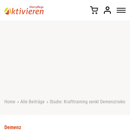
Z
u
m
I
n
h
a
l
t
s
p
r
i
n
g
e
Home
»
Alle Beiträge
»
Studie: Krafttraining senkt Demenzrisiko
n
Demenz