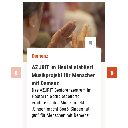
Demenz
De
AZURIT Im Heutal etabliert
Akt
Musikprojekt für Menschen
Exp
mit Demenz
De
Das AZURIT Seniorenzentrum Im
vor
Heutal in Gotha etablierte
Das 
erfolgreich das Musikprojekt
aktu
„Singen macht Spaß, Singen tut
zur
gut“ für Menschen mit Demenz.
am 
info