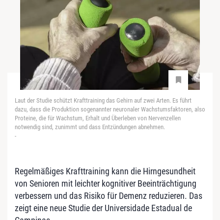
Laut der Studie schützt Krafttraining das Gehirn auf zwei Arten. Es führt
dazu, dass die Produktion sogenannter neuronaler Wachstumsfaktoren, also
Proteine, die für Wachstum, Erhalt und Überleben von Nervenzellen
notwendig sind, zunimmt und dass Entzündungen abnehmen.
-
Regelmäßiges Krafttraining kann die Hirngesundheit
von Senioren mit leichter kognitiver Beeinträchtigung
verbessern und das Risiko für Demenz reduzieren. Das
zeigt eine neue Studie der Universidade Estadual de