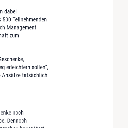
n dabei
ls 500 Teilnehmenden
Fach Management
chaft zum
 Geschenke,
g erleichtern sollen“,
e Ansätze tatsächlich
henke noch
ppe. Dennoch