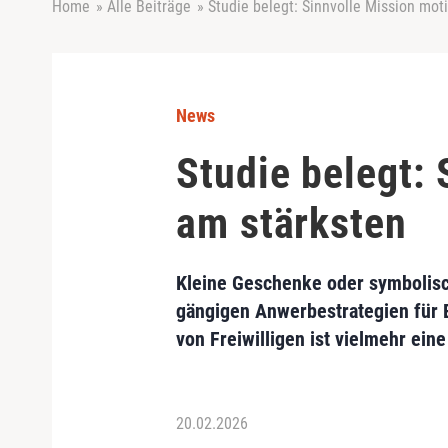
Home
»
Alle Beiträge
»
Studie belegt: Sinnvolle Mission moti
News
Studie belegt: 
am stärksten
Kleine Geschenke oder symbolisch
gängigen Anwerbestrategien für E
von Freiwilligen ist vielmehr ein
20.02.2026