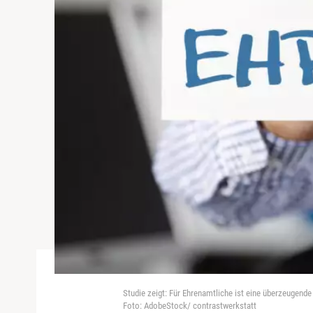
Studie zeigt: Für Ehrenamtliche ist eine überzeugende
Foto: AdobeStock/ contrastwerkstatt