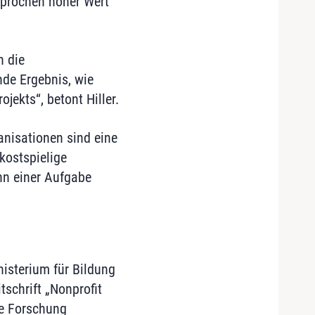
esprochen hoher Wert
n die
nde Ergebnis, wie
jekts“, betont Hiller.
anisationen sind eine
kostspielige
nn einer Aufgabe
isterium für Bildung
schrift „Nonprofit
ne Forschung