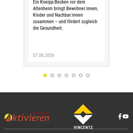
Ein Kneipp-Becken vor dem
mit
Altenheim bringt Bewohner:innen,
In d
Kinder und Nachbar:innen
in F
zusammen – und fördert zugleich
Bew
die Gesundheit.
Jug
Spra
zus
07.08.2026
06.