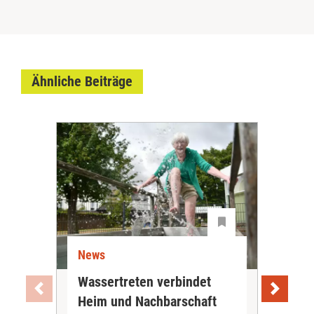
Ähnliche Beiträge
News
Ne
Wassertreten verbindet
Pfl
Heim und Nachbarschaft
Jug