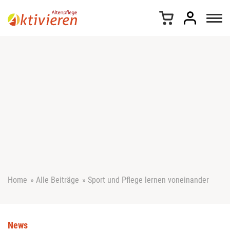
Z
u
m
I
n
h
a
l
t
s
p
r
i
n
g
e
Home
»
Alle Beiträge
»
Sport und Pflege lernen voneinander
n
News