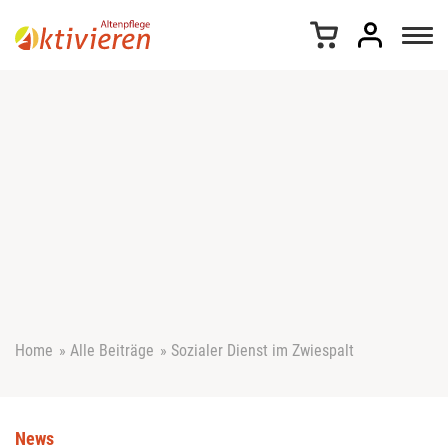
Z
u
m
I
n
h
a
l
t
s
p
r
i
n
g
e
Home
»
Alle Beiträge
»
Sozialer Dienst im Zwiespalt
n
News