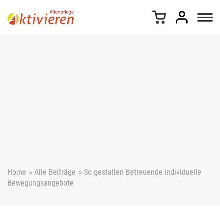
Z
u
m
I
n
h
a
l
t
s
p
r
i
n
g
e
Home
»
Alle Beiträge
»
So gestalten Betreuende individuelle
n
Bewegungsangebote