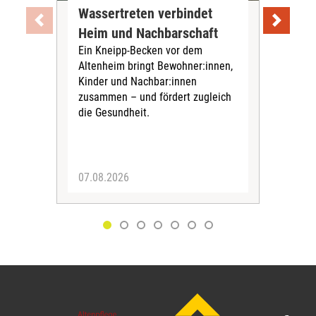
Wassertreten verbindet
Pfl
Heim und Nachbarschaft
Jug
Ein Kneipp-Becken vor dem
mit
Altenheim bringt Bewohner:innen,
In d
Kinder und Nachbar:innen
in F
zusammen – und fördert zugleich
Bew
die Gesundheit.
Jug
Spra
zus
07.08.2026
06.