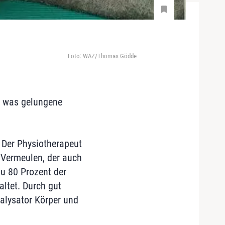
Foto: WAZ/Thomas Gödde
, was gelungene
 Der Physiotherapeut
o Vermeulen, der auch
 zu 80 Prozent der
ltet. Durch gut
talysator Körper und