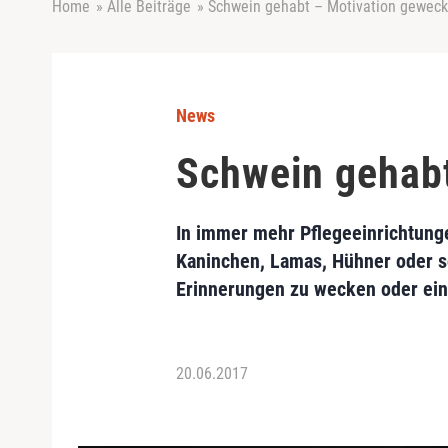
Home
»
Alle Beiträge
»
Schwein gehabt – Motivation geweck
News
Schwein gehabt
In immer mehr Pflegeeinrichtunge
Kaninchen, Lamas, Hühner oder s
Erinnerungen zu wecken oder ein
20.06.2017