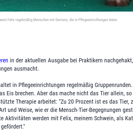
ein Felix regelmäßig Menschen mit Demenz, die in Pflegeeinrichtungen leben.
eren
in der aktuellen Ausgabe bei Praktikern nachgehakt
ungen ausmacht.
altet in Pflegeeinrichtungen regelmäßig Gruppenrunden.
das Eis brechen. Aber das mache nicht das Tier allein, s
stützte Therapie arbeitet: "Zu 20 Prozent ist es das Tier,
Art und Weise, wie er die Mensch-Tier-Begegnungen gesta
lte Aktivitäten werden mit Felix, meinem Schwein, als Ka
gefördert."