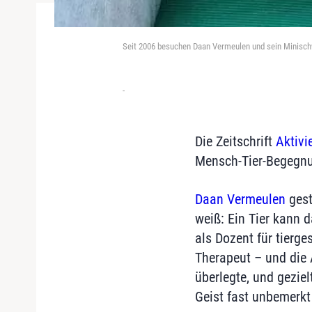
Seit 2006 besuchen Daan Vermeulen und sein Minischw
-
Die Zeitschrift
Aktivi
Mensch-Tier-Begegn
Daan Vermeulen
gest
weiß: Ein Tier kann 
als Dozent für tierge
Therapeut – und die 
überlegte, und gezie
Geist fast unbemerkt 