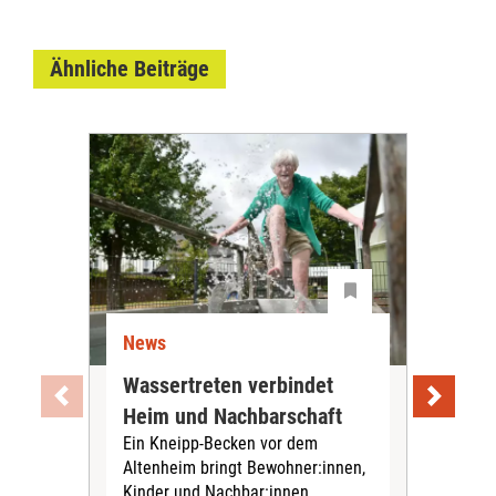
Ähnliche Beiträge
News
Ne
Wassertreten verbindet
Pfl
Heim und Nachbarschaft
Jug
Ein Kneipp-Becken vor dem
mit
Altenheim bringt Bewohner:innen,
In d
Kinder und Nachbar:innen