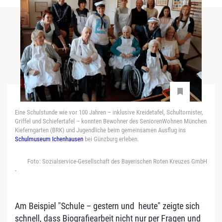
Eine Schulstunde wie vor 100 Jahren – inklusive Kreidetafel, Schultornister,
Griffel und Schiefertafel – konnten Bewohner des SeniorenWohnen München
Kieferngarten (BRK) und Jugendliche beim gemeinsamen Ausflug ins
Schulmuseum Ichenhausen
bei Günzburg erleben.
Foto: Sozialservice-Gesellschaft des Bayerischen Roten Kreuzes GmbH
-
Am Beispiel "Schule – gestern und heute" zeigte sich
schnell, dass Biografiearbeit nicht nur per Fragen und