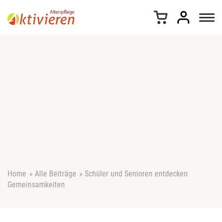
Z
u
m
I
n
h
a
l
t
s
p
r
i
n
g
e
Home
»
Alle Beiträge
»
Schüler und Senioren entdecken
n
Gemeinsamkeiten