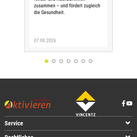
in F
zusammen – und fördert zugleich
Bew
die Gesundheit.
Jug
Spra
zus
07.08.2026
06.
Service