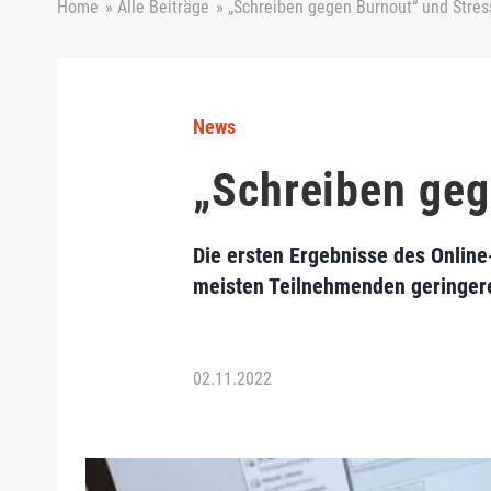
Home
»
Alle Beiträge
»
„Schreiben gegen Burnout“ und Stres
News
„Schreiben geg
Die ersten Ergebnisse des Onlin
meisten Teilnehmenden geringere
02.11.2022