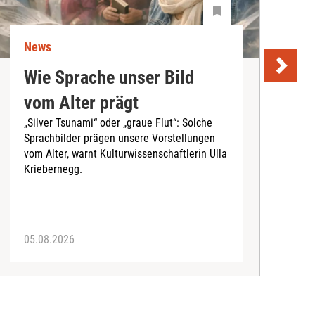
News
N
Wie Sprache unser Bild
U
vom Alter prägt
S
„Silver Tsunami“ oder „graue Flut“: Solche
Sprachbilder prägen unsere Vorstellungen
A
vom Alter, warnt Kulturwissenschaftlerin Ulla
I
Kriebernegg.
S
d
A
05.08.2026
3