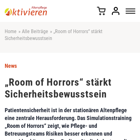
Z
u
m
I
n
Home
»
Alle Beiträge
»
„Room of Horrors“ stärkt
h
Sicherheitsbewusstsein
a
l
t
s
News
p
r
„Room of Horrors“ stärkt
i
Sicherheitsbewusstsein
n
g
e
Patientensicherheit ist in der stationären Altenpflege
n
eine zentrale Herausforderung. Das Simulationstraining
„Room of Horrors“ zeigt, wie Pflege- und
Betreuungsteams Risiken besser erkennen und