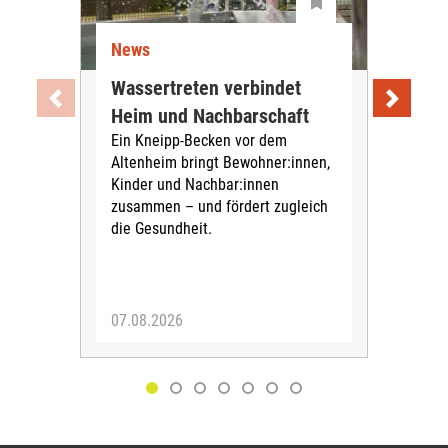
News
Ne
Wassertreten verbindet
Pfl
Heim und Nachbarschaft
Jug
Ein Kneipp-Becken vor dem
mit
Altenheim bringt Bewohner:innen,
In d
Kinder und Nachbar:innen
in F
zusammen – und fördert zugleich
Bew
die Gesundheit.
Jug
Spra
zus
07.08.2026
06.