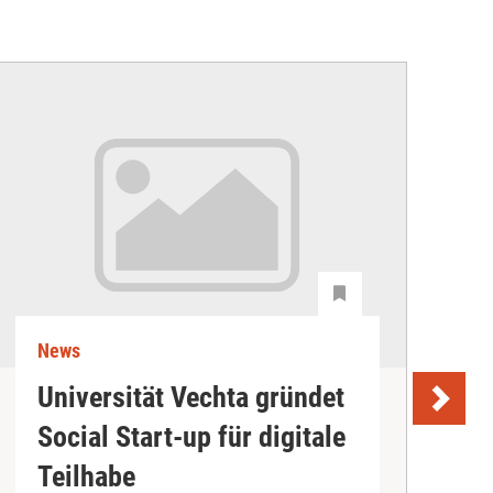
News
N
Universität Vechta gründet
K
Social Start-up für digitale
B
Teilhabe
e