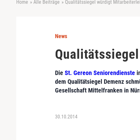
Home
»
Alle Beiträge
»
Qualitätssiegel würdigt Mitarbeiterle
News
Qualitätssiegel
Die
St. Gereon Seniorendienste
i
dem Qualitätsiegel Demenz schmü
Gesellschaft Mittelfranken in Nü
30.10.2014