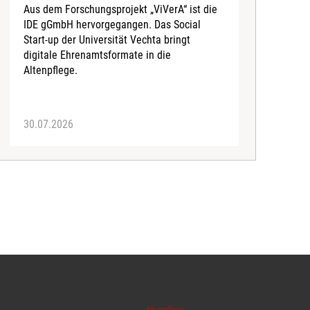
Aus dem Forschungsprojekt „ViVerA“ ist die
N
IDE gGmbH hervorgegangen. Das Social
G
Start-up der Universität Vechta bringt
digitale Ehrenamtsformate in die
Altenpflege.
30.07.2026
2