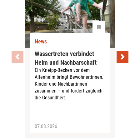
News
Ne
Wassertreten verbindet
Pfl
Heim und Nachbarschaft
Jug
Ein Kneipp-Becken vor dem
mit
Altenheim bringt Bewohner:innen,
In d
Kinder und Nachbar:innen
in F
zusammen – und fördert zugleich
Bew
die Gesundheit.
Jug
Spra
zus
07.08.2026
06.