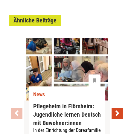
Ähnliche Beiträge
News
Ne
Pflegeheim in Flörsheim:
Wie
Jugendliche lernen Deutsch
vom
„Sil
mit Bewohner:innen
Sol
In der Einrichtung der Doreafamilie