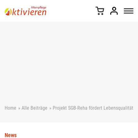
Z
u
m
I
n
h
a
l
t
s
p
r
i
n
g
e
Home
»
Alle Beiträge
»
Projekt SGB-Reha fördert Lebensqualität
n
News