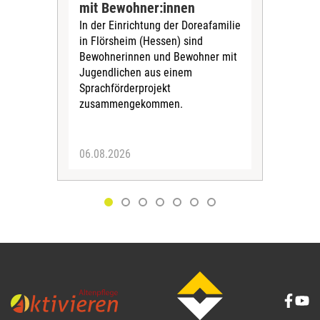
„Sil
mit Bewohner:innen
Sol
In der Einrichtung der Doreafamilie
Vors
in Flörsheim (Hessen) sind
Kult
Bewohnerinnen und Bewohner mit
Kri
Jugendlichen aus einem
Sprachförderprojekt
zusammengekommen.
06.08.2026
05.