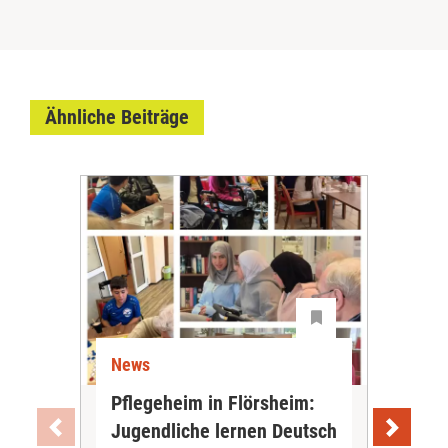
Ähnliche Beiträge
News
Ne
Pflegeheim in Flörsheim:
Wie
Jugendliche lernen Deutsch
vom