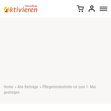
Z
u
m
I
n
h
a
l
t
s
p
r
i
n
g
e
Home
»
Alle Beiträge
»
Pflegemindestlohn ist zum 1. Mai
n
gestiegen