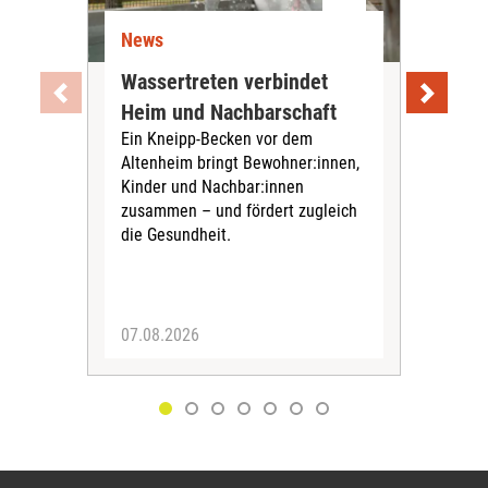
News
Ne
Wassertreten verbindet
Pfl
Heim und Nachbarschaft
Jug
Ein Kneipp-Becken vor dem
mit
Altenheim bringt Bewohner:innen,
In d
Kinder und Nachbar:innen
in F
zusammen – und fördert zugleich
Bew
die Gesundheit.
Jug
Spra
zus
07.08.2026
06.