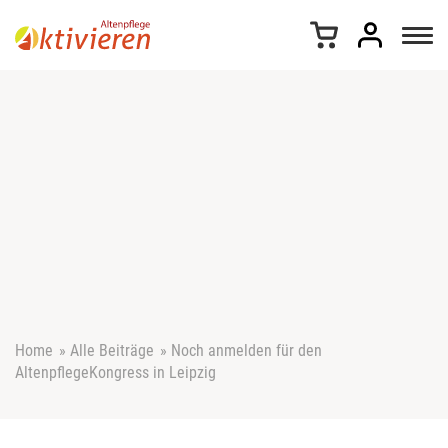
Z
u
m
I
n
h
a
l
t
s
p
r
i
n
g
e
Home
»
Alle Beiträge
»
Noch anmelden für den
n
AltenpflegeKongress in Leipzig