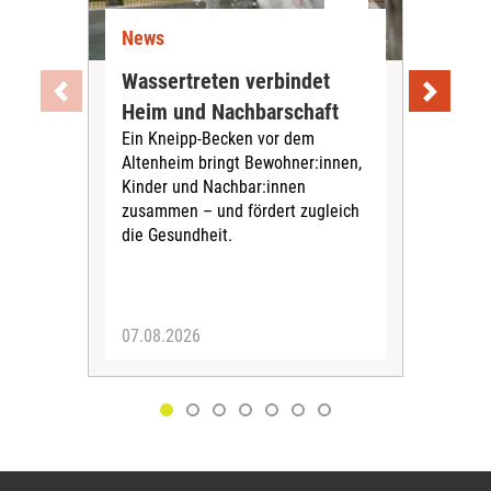
News
Ne
Wassertreten verbindet
Pfl
Heim und Nachbarschaft
Jug
Ein Kneipp-Becken vor dem
mit
Altenheim bringt Bewohner:innen,
In d
Kinder und Nachbar:innen
in F
zusammen – und fördert zugleich
Bew
die Gesundheit.
Jug
Spra
zus
07.08.2026
06.