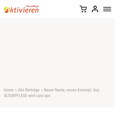
Z
u
m
I
n
h
a
l
t
s
p
r
i
n
g
e
Home
»
Alle Beiträge
»
Neuer Name, neues Konzept: Aus
n
ALTENPFLEGE wird care:xpo