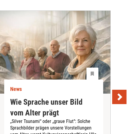
News
N
Wie Sprache unser Bild
U
vom Alter prägt
S
„Silver Tsunami“ oder „graue Flut“: Solche
Sprachbilder prägen unsere Vorstellungen
A