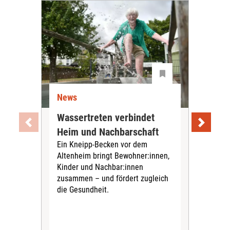
News
Ne
Wassertreten verbindet
Pfl
Heim und Nachbarschaft
Jug
Ein Kneipp-Becken vor dem
mit
Altenheim bringt Bewohner:innen,
In d
Kinder und Nachbar:innen
in F
zusammen – und fördert zugleich
Bew
die Gesundheit.
Jug
Spra
zus