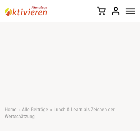
Z
u
m
I
n
h
a
l
t
s
p
r
i
n
g
e
Home
»
Alle Beiträge
»
Lunch & Learn als Zeichen der
n
Wertschätzung