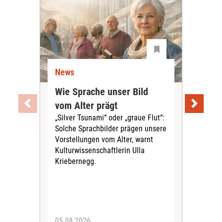
News
Ne
Wie Sprache unser Bild
Uni
vom Alter prägt
Soc
„Silver Tsunami“ oder „graue Flut“:
Tei
Solche Sprachbilder prägen unsere
Aus
Vorstellungen vom Alter, warnt
„ViV
Kulturwissenschaftlerin Ulla
herv
Kriebernegg.
up d
digi
Alte
05.08.2026
30.