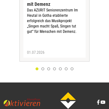
mit Demenz
De
Das AZURIT Seniorenzentrum Im
vor
Heutal in Gotha etablierte
Das 
erfolgreich das Musikprojekt
aktu
„Singen macht Spaß, Singen tut
zur
gut“ für Menschen mit Demenz.
am 
info
01.07.2026
30.