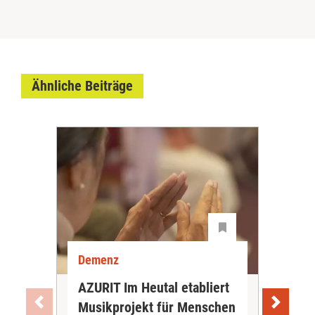
Ähnliche Beiträge
Demenz
De
AZURIT Im Heutal etabliert
Akt
Musikprojekt für Menschen
Exp