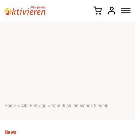
Z
u
m
I
n
h
a
l
t
s
p
r
i
n
g
e
Home
»
Alle Beiträge
»
Kein Buch mit sieben Siegeln
n
News