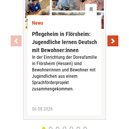
News
Ne
Pflegeheim in Flörsheim:
Wie
Jugendliche lernen Deutsch
vom
„Sil
mit Bewohner:innen
Sol
In der Einrichtung der Doreafamilie
Vors
in Flörsheim (Hessen) sind
Kult
Bewohnerinnen und Bewohner mit
Kri
Jugendlichen aus einem
Sprachförderprojekt
zusammengekommen.
06.08.2026
05.