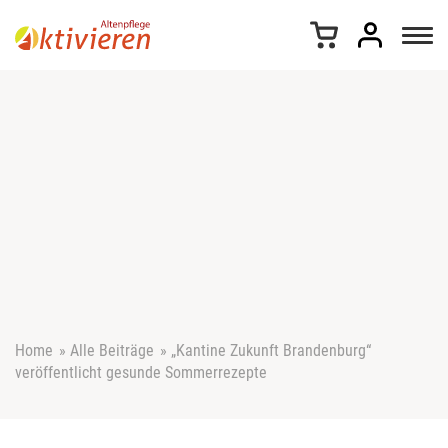
Z
u
m
I
n
h
a
l
t
s
p
r
i
n
g
e
Home
»
Alle Beiträge
»
„Kantine Zukunft Brandenburg“
n
veröffentlicht gesunde Sommerrezepte