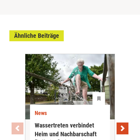
Ähnliche Beiträge
News
Ne
Wassertreten verbindet
Pfl
Heim und Nachbarschaft
Jug