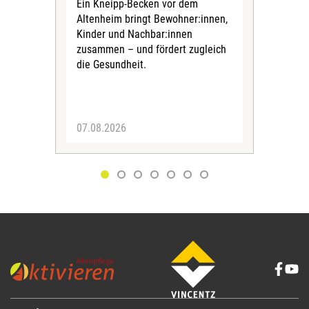
Ein Kneipp-Becken vor dem
mit
Altenheim bringt Bewohner:innen,
In d
Kinder und Nachbar:innen
in F
zusammen – und fördert zugleich
Bew
die Gesundheit.
Jug
Spra
zus
07.08.2026
06.