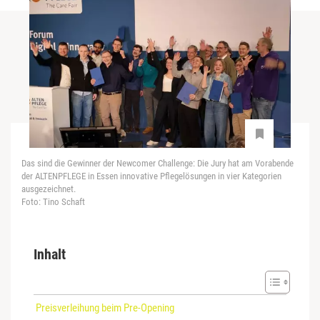
Das sind die Gewinner der Newcomer Challenge: Die Jury hat am Vorabende
der ALTENPFLEGE in Essen innovative Pflegelösungen in vier Kategorien
ausgezeichnet.
Foto: Tino Schaft
Inhalt
Preisverleihung beim Pre-Opening