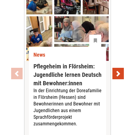
News
Ne
Pflegeheim in Flörsheim:
Wie
Jugendliche lernen Deutsch
vom
„Sil
mit Bewohner:innen
Sol
In der Einrichtung der Doreafamilie
Vors
in Flörsheim (Hessen) sind
Kult
Bewohnerinnen und Bewohner mit
Kri
Jugendlichen aus einem
Sprachförderprojekt
zusammengekommen.