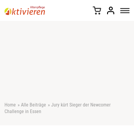
Z
u
m
I
n
h
a
l
t
s
p
r
i
n
g
e
Home
»
Alle Beiträge
»
Jury kürt Sieger der Newcomer
n
Challenge in Essen