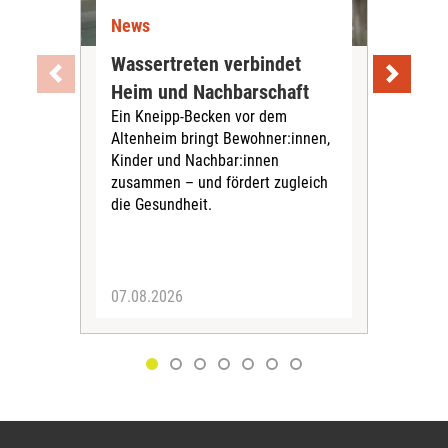
News
Ne
Wassertreten verbindet
Pfl
Heim und Nachbarschaft
Jug
Ein Kneipp-Becken vor dem
mit
Altenheim bringt Bewohner:innen,
In d
Kinder und Nachbar:innen
in F
zusammen – und fördert zugleich
Bew
die Gesundheit.
Jug
Spra
zus
07.08.2026
06.