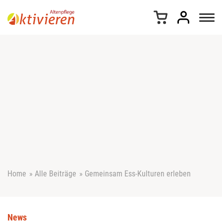
Z
u
m
I
n
h
a
l
t
s
p
r
i
n
g
e
Home
»
Alle Beiträge
»
Gemeinsam Ess-Kulturen erleben
n
News