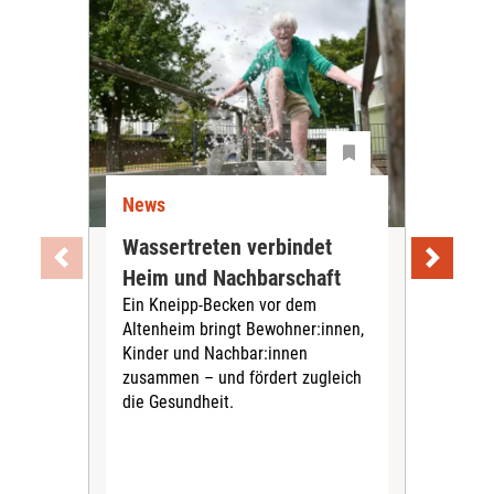
News
Ne
Wassertreten verbindet
Pfl
Heim und Nachbarschaft
Jug
Ein Kneipp-Becken vor dem
mit
Altenheim bringt Bewohner:innen,
In d
Kinder und Nachbar:innen
in F
zusammen – und fördert zugleich
Bew
die Gesundheit.
Jug
Spra
zus