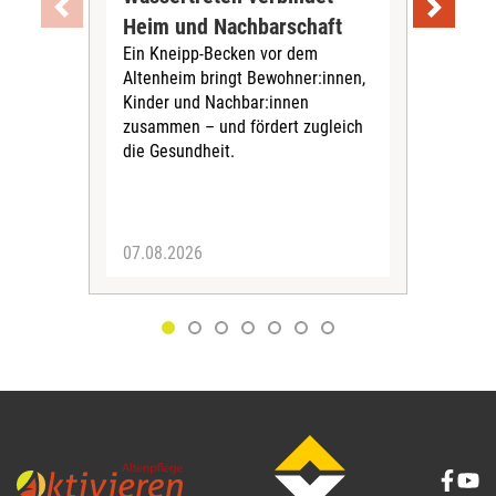
Heim und Nachbarschaft
Jug
Ein Kneipp-Becken vor dem
mit
Altenheim bringt Bewohner:innen,
In d
Kinder und Nachbar:innen
in F
zusammen – und fördert zugleich
Bew
die Gesundheit.
Jug
Spra
zus
07.08.2026
06.