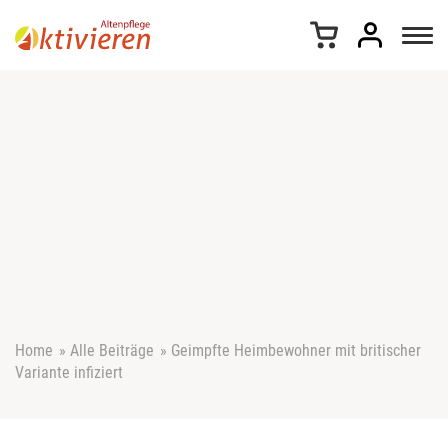
Z
u
m
I
n
h
a
l
t
s
p
r
i
n
g
e
Home
»
Alle Beiträge
»
Geimpfte Heimbewohner mit britischer
n
Variante infiziert