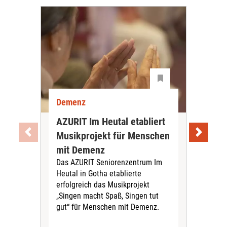
Demenz
De
AZURIT Im Heutal etabliert
Akt
Musikprojekt für Menschen
Exp
mit Demenz
De
Das AZURIT Seniorenzentrum Im
vor
Heutal in Gotha etablierte
Das 
erfolgreich das Musikprojekt
aktu
„Singen macht Spaß, Singen tut
zur
gut“ für Menschen mit Demenz.
am 
info