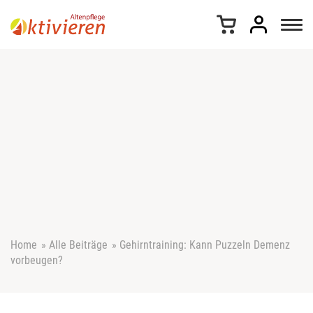
Z
u
m
I
n
h
a
l
t
s
p
r
i
n
g
e
Home
»
Alle Beiträge
»
Gehirntraining: Kann Puzzeln Demenz
n
vorbeugen?