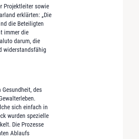
 Projektleiter sowie
rland erklärten: „Die
nd die Beteiligten
ht immer die
aluto darum, die
nd widerstandsfähig
n Gesundheit, des
Gewalterleben.
lche sich einfach in
eck wurden spezielle
elt. Die Prozesse
mten Ablaufs