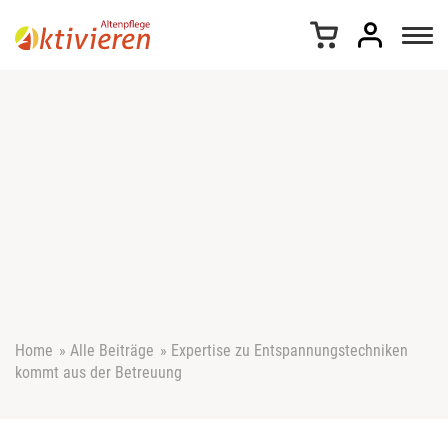
Z
u
m
I
n
h
a
l
t
s
p
r
i
n
g
e
Home
»
Alle Beiträge
»
Expertise zu Entspannungstechniken
n
kommt aus der Betreuung