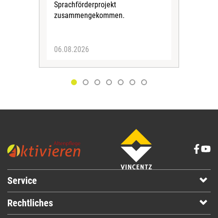
Sprachförderprojekt
zusammengekommen.
06.08.2026
05.
Service
Rechtliches