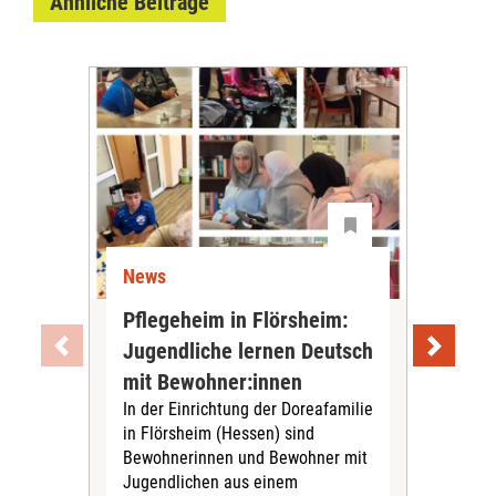
Ähnliche Beiträge
News
Ne
Pflegeheim in Flörsheim:
Wie
Jugendliche lernen Deutsch
vom
„Sil
mit Bewohner:innen
Sol
In der Einrichtung der Doreafamilie
Vors
in Flörsheim (Hessen) sind
Kult
Bewohnerinnen und Bewohner mit
Kri
Jugendlichen aus einem