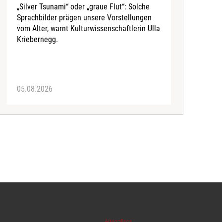
„Silver Tsunami“ oder „graue Flut“: Solche
Sprachbilder prägen unsere Vorstellungen
A
vom Alter, warnt Kulturwissenschaftlerin Ulla
I
Kriebernegg.
S
d
A
05.08.2026
3