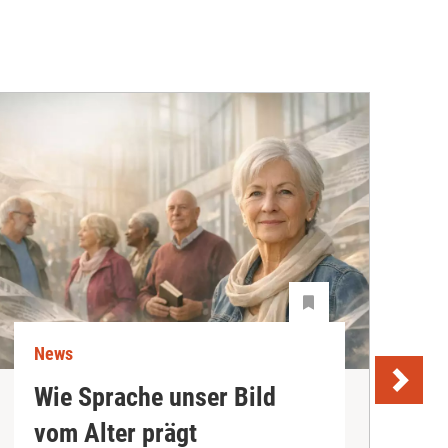
News
N
Wie Sprache unser Bild
U
vom Alter prägt
S