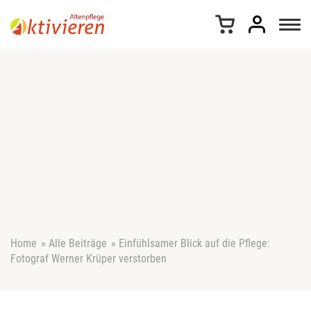
Z
u
m
I
n
h
a
l
t
s
p
r
i
n
g
e
Home
»
Alle Beiträge
»
Einfühlsamer Blick auf die Pflege:
n
Fotograf Werner Krüper verstorben