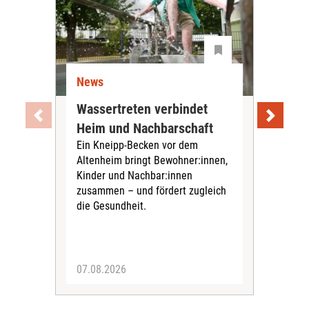
News
Ne
Wassertreten verbindet
Pfl
Heim und Nachbarschaft
Jug
Ein Kneipp-Becken vor dem
mit
Altenheim bringt Bewohner:innen,
In d
Kinder und Nachbar:innen
in F
zusammen – und fördert zugleich
Bew
die Gesundheit.
Jug
Spra
zus
07.08.2026
06.