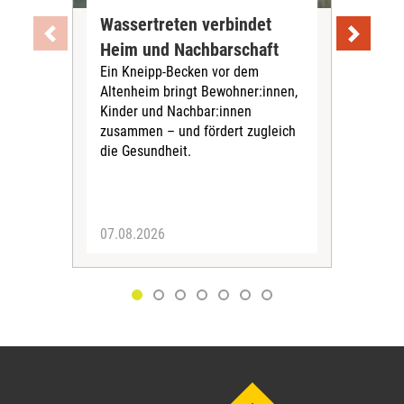
Wassertreten verbindet
Pfl
Heim und Nachbarschaft
Jug
Ein Kneipp-Becken vor dem
mit
Altenheim bringt Bewohner:innen,
In d
Kinder und Nachbar:innen
in F
zusammen – und fördert zugleich
Bew
die Gesundheit.
Jug
Spra
zus
07.08.2026
06.