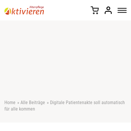
Z
u
m
I
n
h
a
l
t
s
p
r
i
n
g
e
Home
»
Alle Beiträge
»
Digitale Patientenakte soll automatisch
n
für alle kommen