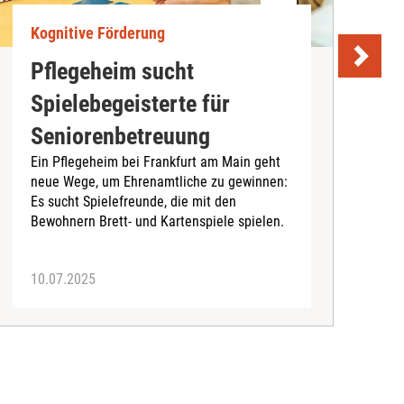
Kognitive Förderung
K
Pflegeheim sucht
H
Spielebegeisterte für
P
S
Seniorenbetreuung
H
Ein Pflegeheim bei Frankfurt am Main geht
z
neue Wege, um Ehrenamtliche zu gewinnen:
K
Es sucht Spielefreunde, die mit den
M
Bewohnern Brett- und Kartenspiele spielen.
10.07.2025
0