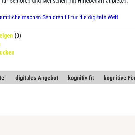
 für Senioren und Menschen mit Hilfebedarf anbieten.
amtliche machen Senioren fit für die digitale Welt
eigen
(0)
n
rucken
tel
digitales Angebot
kognitiv fit
kognitive Fö