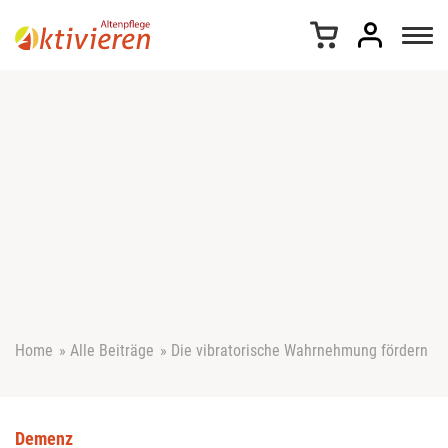
Z
u
m
I
n
h
a
l
t
s
p
r
i
n
g
e
Home
»
Alle Beiträge
»
Die vibratorische Wahrnehmung fördern
n
Demenz