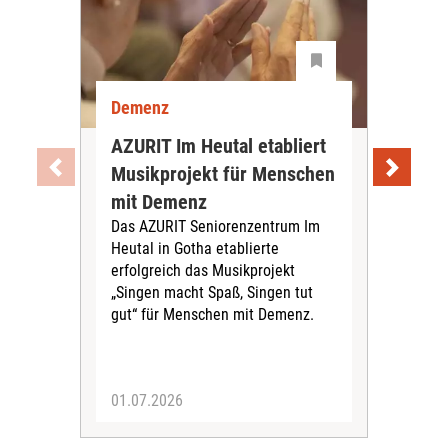
Demenz
De
AZURIT Im Heutal etabliert
Akt
Musikprojekt für Menschen
Exp
mit Demenz
De
Das AZURIT Seniorenzentrum Im
vor
Heutal in Gotha etablierte
Das 
erfolgreich das Musikprojekt
aktu
„Singen macht Spaß, Singen tut
zur
gut“ für Menschen mit Demenz.
am 
info
01.07.2026
30.