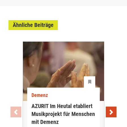
Ähnliche Beiträge
Demenz
De
AZURIT Im Heutal etabliert
Akt
Musikprojekt für Menschen
Exp
mit Demenz
De