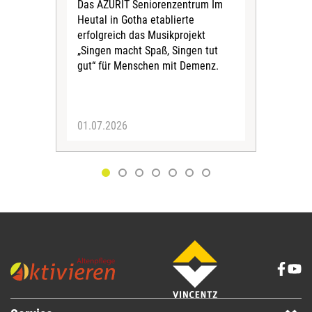
Das AZURIT Seniorenzentrum Im
vor
Heutal in Gotha etablierte
Das 
erfolgreich das Musikprojekt
aktu
„Singen macht Spaß, Singen tut
zur
gut“ für Menschen mit Demenz.
am 
info
01.07.2026
30.