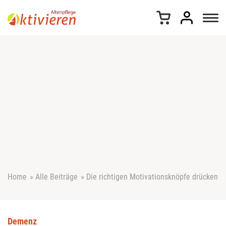
Z
u
m
I
n
h
a
l
t
s
p
r
i
n
g
e
Home
»
Alle Beiträge
»
Die richtigen Motivationsknöpfe drücken
n
Demenz