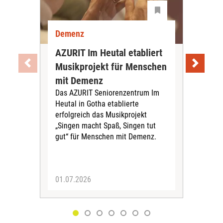
Demenz
De
AZURIT Im Heutal etabliert
Akt
Musikprojekt für Menschen
Exp
mit Demenz
De
Das AZURIT Seniorenzentrum Im
vor
Heutal in Gotha etablierte
Das 
erfolgreich das Musikprojekt
aktu
„Singen macht Spaß, Singen tut
zur
gut“ für Menschen mit Demenz.
am 
info
01.07.2026
30.