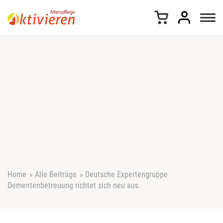
Z
u
m
I
n
h
a
l
t
s
p
r
i
n
g
e
Home
»
Alle Beiträge
»
Deutsche Expertengruppe
n
Dementenbetreuung richtet sich neu aus