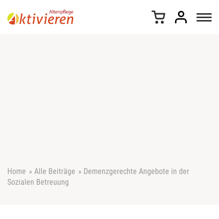
Z
u
m
I
n
h
a
l
t
s
p
r
i
n
g
e
Home
»
Alle Beiträge
»
Demenzgerechte Angebote in der
n
Sozialen Betreuung