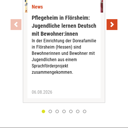
News
Ne
Pflegeheim in Flörsheim:
Wie
Jugendliche lernen Deutsch
vom
„Sil
mit Bewohner:innen
Sol
In der Einrichtung der Doreafamilie
Vors
in Flörsheim (Hessen) sind
Kult
Bewohnerinnen und Bewohner mit
Kri
Jugendlichen aus einem
Sprachförderprojekt
zusammengekommen.
06.08.2026
05.