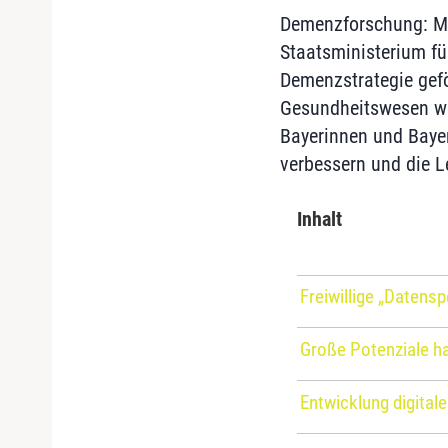
Demenzforschung: Mi
Staatsministerium fü
Demenzstrategie geför
Gesundheitswesen wei
Bayerinnen und Baye
verbessern und die L
Inhalt
Freiwillige „Datens
Große Potenziale ha
Entwicklung digita