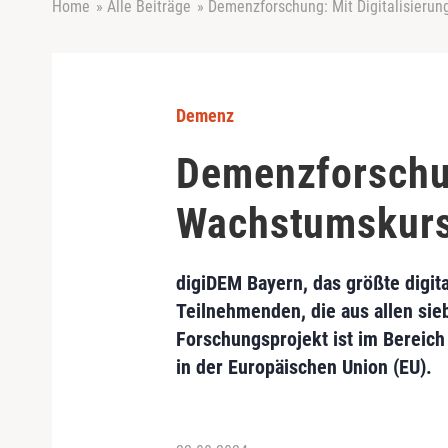
Home
»
Alle Beiträge
»
Demenzforschung: Mit Digitalisieru
Demenz
Demenzforschun
Wachstumskur
digiDEM Bayern, das größte digit
Teilnehmenden, die aus allen si
Forschungsprojekt ist im Bereic
in der Europäischen Union (EU).