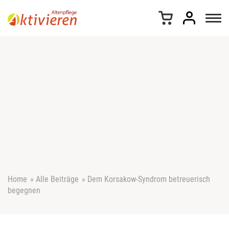
Z
u
m
I
n
h
a
l
t
s
p
r
i
n
g
e
Home
»
Alle Beiträge
»
Dem Korsakow-Syndrom betreuerisch
n
begegnen