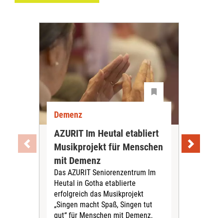
Demenz
De
AZURIT Im Heutal etabliert
Akt
Musikprojekt für Menschen
Exp
mit Demenz
De
Das AZURIT Seniorenzentrum Im
vor
Heutal in Gotha etablierte
Das 
erfolgreich das Musikprojekt
aktu
„Singen macht Spaß, Singen tut
zur
gut“ für Menschen mit Demenz.