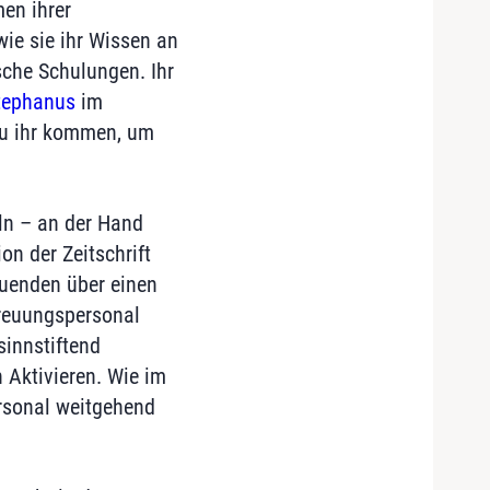
en ihrer
ie sie ihr Wissen an
sche Schulungen. Ihr
tephanus
im
 zu ihr kommen, um
eln – an der Hand
on der Zeitschrift
euenden über einen
treuungspersonal
sinnstiftend
n Aktivieren. Wie im
rsonal weitgehend