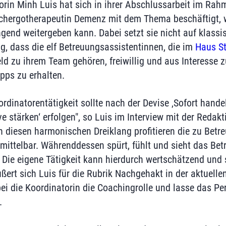
rin Minh Luis hat sich in ihrer Abschlussarbeit im Rahm
chergotherapeutin Demenz mit dem Thema beschäftigt, w
end weitergeben kann. Dabei setzt sie nicht auf klassi
ig, dass die elf Betreuungsassistentinnen, die im
Haus S
ld zu ihrem Team gehören, freiwillig und aus Interesse
pps zu erhalten.
ordinatorentätigkeit sollte nach der Devise ‚Sofort hand
ve stärken‘ erfolgen", so Luis im Interview mit der Redakti
ch diesen harmonischen Dreiklang profitieren die zu Betr
ittelbar. Währenddessen spürt, fühlt und sieht das Be
. Die eigene Tätigkeit kann hierdurch wertschätzend und 
äußert sich Luis für die Rubrik Nachgehakt in der aktuelle
i die Koordinatorin die Coachingrolle und lasse das Pe
.