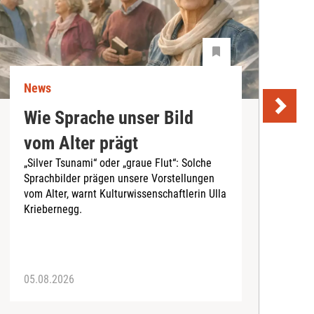
News
N
Wie Sprache unser Bild
U
vom Alter prägt
S
„Silver Tsunami“ oder „graue Flut“: Solche
Sprachbilder prägen unsere Vorstellungen
A
vom Alter, warnt Kulturwissenschaftlerin Ulla
I
Kriebernegg.
S
d
A
05.08.2026
3