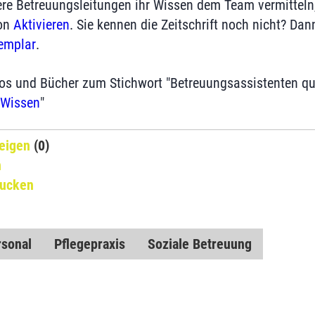
re Betreuungsleitungen ihr Wissen dem Team vermitteln, 
von
Aktivieren
. Sie kennen die Zeitschrift noch nicht? Dann
emplar
.
eos und Bücher zum Stichwort "Betreuungsassistenten qual
 Wissen
"
eigen
(0)
n
rucken
rsonal
Pflegepraxis
Soziale Betreuung