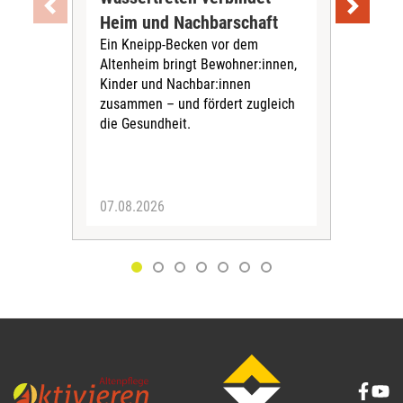
Heim und Nachbarschaft
Jug
Ein Kneipp-Becken vor dem
mit
Altenheim bringt Bewohner:innen,
In d
Kinder und Nachbar:innen
in F
zusammen – und fördert zugleich
Bew
die Gesundheit.
Jug
Spra
zus
07.08.2026
06.