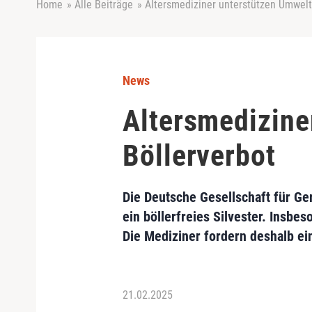
Home
»
Alle Beiträge
»
Altersmediziner unterstützen Umwelt
News
Altersmedizine
Böllerverbot
Die Deutsche Gesellschaft für Ge
ein böllerfreies Silvester. Insbe
Die Mediziner fordern deshalb ei
21.02.2025