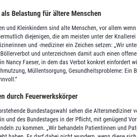
i als Belastung für ältere Menschen
n und Kleinkindern sind alte Menschen, vor allem wenn 
ermutlich diejenigen, die am meisten unter der Knallerei
izinerinnen und -mediziner ein Zeichen setzen: „Wir unte
öllerverbot und unterzeichnen damit auch einen offene
n Nancy Faeser, in dem das Verbot konkret einfordert wir
chmutzung, Müllentsorgung, Gesundheitsprobleme: Ein Bö
nvoll.“
en durch Feuerwerkskörper
vorstehende Bundestagswahl sehen die Altersmediziner v
rin und des Bundestages in der Pflicht, mit genügend Vo
andeln zu kommen. „Wir behandeln Patientinnen und Pati
lebt haben. Es darf dabei nicht wundern, wenn diese sic