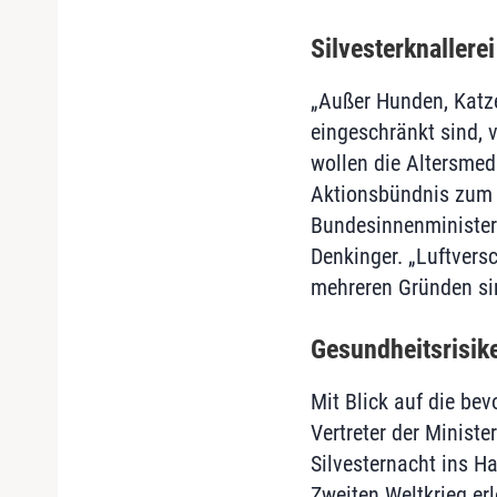
Silvesterknallere
„Außer Hunden, Katze
eingeschränkt sind, v
wollen die Altersmed
Aktionsbündnis zum B
Bundesinnenministeri
Denkinger. „Luftvers
mehreren Gründen sin
Gesundheitsrisik
Mit Blick auf die be
Vertreter der Ministe
Silvesternacht ins H
Zweiten Weltkrieg er