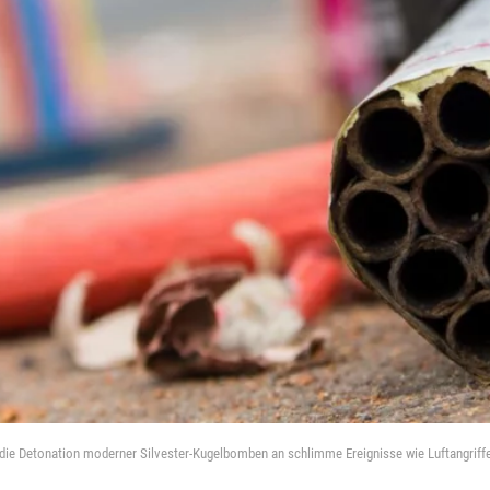
 die Detonation moderner Silvester-Kugelbomben an schlimme Ereignisse wie Luftangriffe