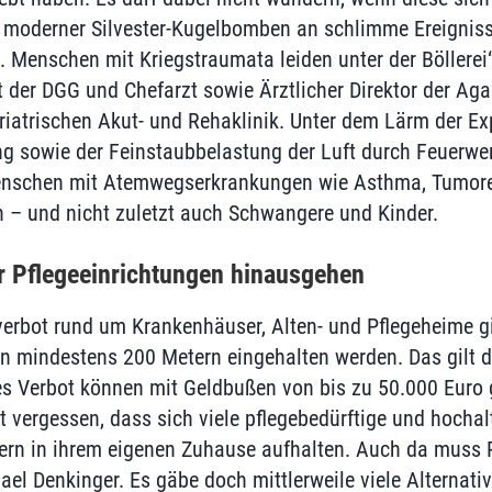
 moderner Silvester-Kugelbomben an schlimme Ereignisse
. Menschen mit Kriegstraumata leiden unter der Böllerei“
t der DGG und Chefarzt sowie Ärztlicher Direktor der Ag
eriatrischen Akut- und Rehaklinik. Unter dem Lärm der Ex
 sowie der Feinstaubbelastung der Luft durch Feuerwer
nschen mit Atemwegserkrankungen wie Asthma, Tumore
– und nicht zuletzt auch Schwangere und Kinder.
 Pflegeeinrichtungen hinausgehen
verbot rund um Krankenhäuser, Alten- und Pflegeheime gi
n mindestens 200 Metern eingehalten werden. Das gilt d
es Verbot können mit Geldbußen von bis zu 50.000 Euro
ht vergessen, dass sich viele pflegebedürftige und hocha
ndern in ihrem eigenen Zuhause aufhalten. Auch da mus
ael Denkinger. Es gäbe doch mittlerweile viele Alternati