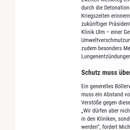
durch die Detonation
Kriegszeiten erinnern
zukünftiger Präsiden
Klinik Ulm – einer G
Umweltverschmutzung
zudem besonders Me
Lungenentzündungen 
Schutz muss über
Ein generelles Böller
muss ein Abstand vo
Verstöße gegen dies
„Wir dürfen aber nic
in den Kliniken, so
werden“, fordert Mich