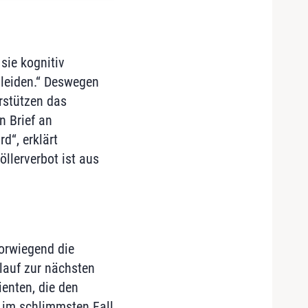
sie kognitiv
 leiden.“ Deswegen
rstützen das
n Brief an
d“, erklärt
llerverbot ist aus
orwiegend die
rlauf zur nächsten
enten, die den
h im schlimmsten Fall