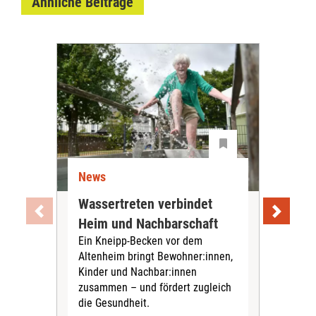
Ähnliche Beiträge
News
Ne
Wassertreten verbindet
Pfl
Heim und Nachbarschaft
Jug
Ein Kneipp-Becken vor dem
mit
Altenheim bringt Bewohner:innen,
In d
Kinder und Nachbar:innen
in F
zusammen – und fördert zugleich
Bew
die Gesundheit.
Jug