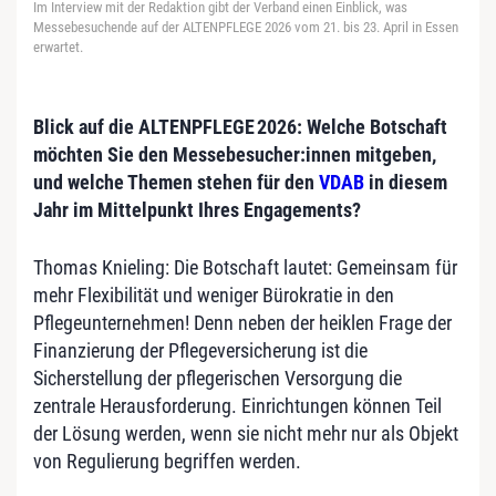
Im Interview mit der Redaktion gibt der Verband einen Einblick, was
Messebesuchende auf der ALTENPFLEGE 2026 vom 21. bis 23. April in Essen
erwartet.
Blick auf die ALTENPFLEGE
2026: Welche Botschaft
möchten Sie den Messebesucher:innen mitgeben,
und welche Themen stehen für den
VDAB
in diesem
Jahr im Mittelpunkt Ihres Engagements?
Thomas Knieling: Die Botschaft lautet: Gemeinsam für
mehr Flexibilität und weniger Bürokratie in den
Pflegeunternehmen! Denn neben der heiklen Frage der
Finanzierung der Pflegeversicherung ist die
Sicherstellung der pflegerischen Versorgung die
zentrale Herausforderung. Einrichtungen können Teil
der Lösung werden, wenn sie nicht mehr nur als Objekt
von Regulierung begriffen werden.