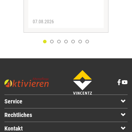
Spra
zus
07.08.2026
06.
Service
Rechtliches
Kontakt