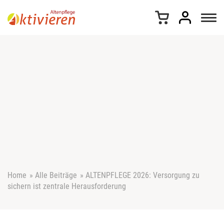
Z
u
m
I
n
h
a
l
t
s
p
r
i
n
g
e
Home
»
Alle Beiträge
»
ALTENPFLEGE 2026: Versorgung zu
n
sichern ist zentrale Herausforderung