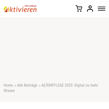
Z
u
m
I
n
h
a
l
t
s
p
r
i
n
g
e
Home
»
Alle Beiträge
»
ALTENPFLEGE 2025: Digital zu mehr
n
Wissen