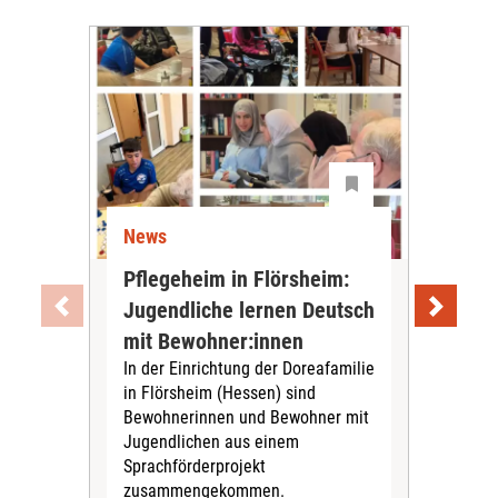
News
Ne
Pflegeheim in Flörsheim:
Wie
Jugendliche lernen Deutsch
vom
„Sil
mit Bewohner:innen
Sol
In der Einrichtung der Doreafamilie
Vors
in Flörsheim (Hessen) sind
Kult
Bewohnerinnen und Bewohner mit
Kri
Jugendlichen aus einem
Sprachförderprojekt
zusammengekommen.