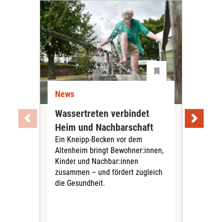
News
Ne
Wassertreten verbindet
Pfl
Heim und Nachbarschaft
Jug
Ein Kneipp-Becken vor dem
mit
Altenheim bringt Bewohner:innen,
In d
Kinder und Nachbar:innen
in F
zusammen – und fördert zugleich
Bew
die Gesundheit.
Jug
Spra
zus