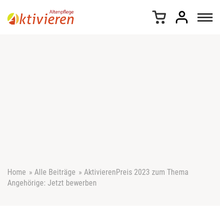
Z
u
m
I
n
h
a
l
t
s
p
r
i
n
g
e
Home
»
Alle Beiträge
»
AktivierenPreis 2023 zum Thema
n
Angehörige: Jetzt bewerben