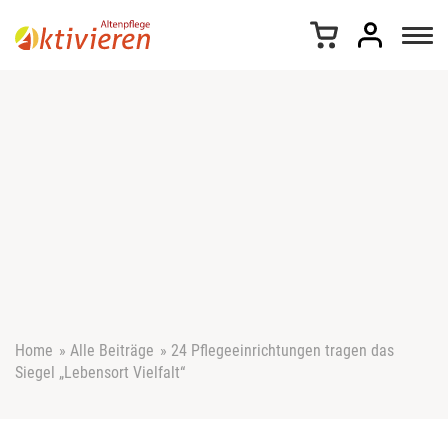
Z
u
m
I
n
h
a
l
t
s
p
r
i
n
g
e
Home
»
Alle Beiträge
»
24 Pflegeeinrichtungen tragen das
n
Siegel „Lebensort Vielfalt“