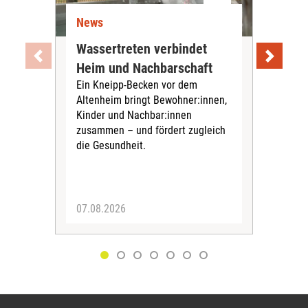
News
Ne
Wassertreten verbindet
Pfl
Heim und Nachbarschaft
Jug
Ein Kneipp-Becken vor dem
mit
Altenheim bringt Bewohner:innen,
In d
Kinder und Nachbar:innen
in F
zusammen – und fördert zugleich
Bew
die Gesundheit.
Jug
Spra
zus
07.08.2026
06.